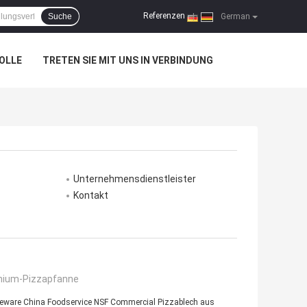
Referenzen
Suche
|
German
OLLE
TRETEN SIE MIT UNS IN VERBINDUNG
Unternehmensdienstleister
Kontakt
nium-Pizzapfanne
eware China Foodservice NSF Commercial Pizzablech aus