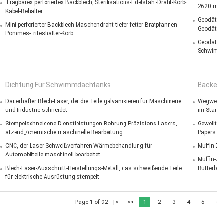
Tragbares perforiertes Backblech, Sterilisations-Edelstahl-Draht-Korb-
2620 m
Kabel-Behälter
Geodät
Mini perforierter Backblech-Maschendraht-tiefer fetter Bratpfannen-
Geodät
Pommes-Friteshalter-Korb
Geodät
Schwim
Dichtung Für Schwimmdachtanks
Backe
Dauerhafter Blech-Laser, der die Teile galvanisieren für Maschinerie
Wegwer
und Industrie schneidet
im Sta
Stempelschneidene Dienstleistungen Bohrung Präzisions-Lasers,
Gewell
ätzend,/chemische maschinelle Bearbeitung
Papers 
CNC, der Laser-Schweißverfahren-Wärmebehandlung für
Muffin-
Automobilteile maschinell bearbeitet
Muffin
Blech-Laser-Ausschnitt-Herstellungs-Metall, das schweißende Teile
Butterb
für elektrische Ausrüstung stempelt
Page 1 of 92
|<
<<
1
2
3
4
5