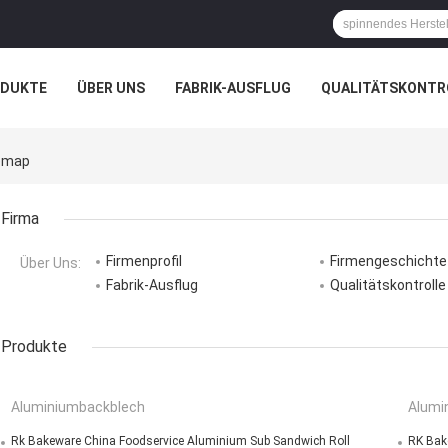
ODUKTE
ÜBER UNS
FABRIK-AUSFLUG
QUALITÄTSKONTR
N
FÄLLE
temap
Firma
Firmenprofil
Firmengeschichte
Über Uns:
Fabrik-Ausflug
Qualitätskontrolle
Produkte
Aluminiumbackblech
Alumi
Rk Bakeware China Foodservice Aluminium Sub Sandwich Roll
RK Bak