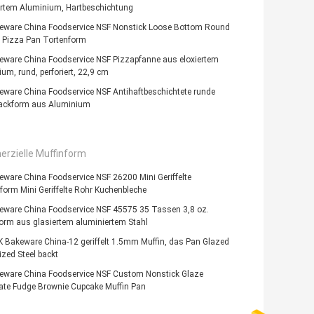
ertem Aluminium, Hartbeschichtung
eware China Foodservice NSF Nonstick Loose Bottom Round
 Pizza Pan Tortenform
eware China Foodservice NSF Pizzapfanne aus eloxiertem
um, rund, perforiert, 22,9 cm
ware China Foodservice NSF Antihaftbeschichtete runde
ackform aus Aluminium
rzielle Muffinform
ware China Foodservice NSF 26200 Mini Geriffelte
orm Mini Geriffelte Rohr Kuchenbleche
eware China Foodservice NSF 45575 35 Tassen 3,8 oz.
orm aus glasiertem aluminiertem Stahl
 Bakeware China-12 geriffelt 1.5mm Muffin, das Pan Glazed
zed Steel backt
eware China Foodservice NSF Custom Nonstick Glaze
ate Fudge Brownie Cupcake Muffin Pan