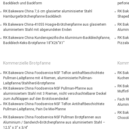
Backblech und Backform
perfori
RK Bakeware China 7,6 cm glasierter aluminisierter Stahl
RK Bak
Hamburgerbrötchenpfanne Backblech
Shaped
Rk Bakeware China-41055 Hoagie-Brötchenpfanne aus glasiertem
RK Bak
aluminiertem Stahl mit abgerundeten Enden
Alumini
RK Bakeware China Kundenspezifische Aluminium-Backblechpfanne,
RK Bake
Backblech-Keks-Brotpfanne 18"X26"X1"
Pizzab
Kommerzielle Brotpfanne
Komme
RK Bakeware China Foodservice NSF Telfon antihaftbeschichtete
RK Bake
Pullman-Laibpfanne mit 4 Riemen, aluminisierte Pullman-
Kuchenf
Laibpfanne/Stahlherd-Brotpfanne
RK Bak
RK Bakeware China Foodservice NSF Pullman-Pfanne aus
Muffinf
aluminisiertem Stahl mit 3 Riemen, nicht verschachtelbarer Deckel
zum Aufklappen auf den Brotdosendeckel
Fach RK
RK Bakeware China Foodservice NSF Telfon Antihaftbeschichtete
Alumini
Pullman-Laibpfanne, Pain De Mie-Pfanne
RK Bak
RK Bakeware China Foodservice NSF Pullman Brotpfannen aus
Chocol
Aluminium / Sandwich-Brötchenpfanne aus aluminiertem Stahl –
12,5" x 3" x 3/4"