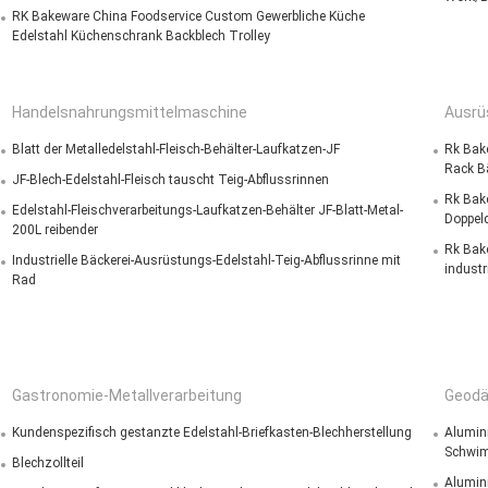
RK Bakeware China Foodservice Custom Gewerbliche Küche
Edelstahl Küchenschrank Backblech Trolley
Handelsnahrungsmittelmaschine
Ausrü
Blatt der Metalledelstahl-Fleisch-Behälter-Laufkatzen-JF
Rk Bak
Rack B
JF-Blech-Edelstahl-Fleisch tauscht Teig-Abflussrinnen
Rk Bak
Edelstahl-Fleischverarbeitungs-Laufkatzen-Behälter JF-Blatt-Metal-
Doppeld
200L reibender
Rk Bake
Industrielle Bäckerei-Ausrüstungs-Edelstahl-Teig-Abflussrinne mit
industr
Rad
Gastronomie-Metallverarbeitung
Geodä
Kundenspezifisch gestanzte Edelstahl-Briefkasten-Blechherstellung
Alumin
Schwim
Blechzollteil
Alumin