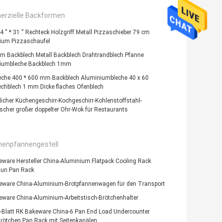
rzielle Backformen
 14 '' * 31 '' Rechteck Holzgriff Metall Pizzaschieber 79 cm
ium Pizzaschaufel
m Backblech Metall Backblech Drahtrandblech Pfanne
iumbleche Backblech 1mm
eche 400 * 600 mm Backblech Aluminiumbleche 40 x 60
echblech 1 mm Dicke flaches Ofenblech
icher Küchengeschirr-Kochgeschirr-Kohlenstoffstahl-
scher großer doppelter Ohr-Wok für Restaurants
henpfannengestell
ware Hersteller China-Aluminium Flatpack Cooling Rack
Bun Pan Rack
eware China-Aluminium-Brotpfannenwagen für den Transport
eware China-Aluminium-Arbeitstisch-Brötchenhalter
n-Blatt RK Bakeware China-6 Pan End Load Undercounter
rötchen Pan Rack mit Seitenkanälen