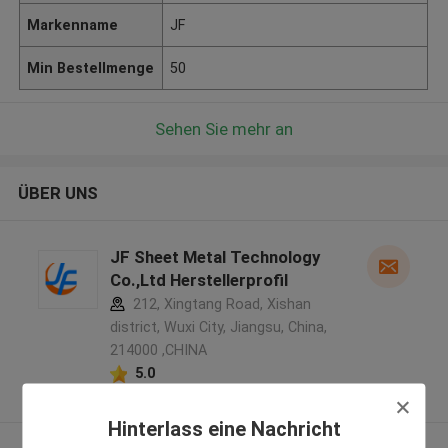
Markenname
JF
Min Bestellmenge
50
Sehen Sie mehr an
ÜBER UNS
JF Sheet Metal Technology
Co.,Ltd Herstellerprofil
212, Xingtang Road, Xishan
district, Wuxi City, Jiangsu, China,
214000 ,CHINA
5.0
Überprüfter Lieferant
Hinterlass eine Nachricht