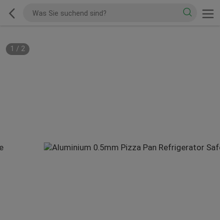
1
/
2