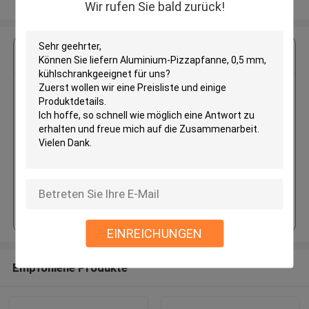
Sehen Sie mehr an
Wir rufen Sie bald zurück!
Erhalten Sie den besten Preis für
Aluminium-Pizzapfanne, 0,5 mm,
kühlschrankgeeignet
Fortsetzen
EINREICHUNGEN
Empfohlene Produkte