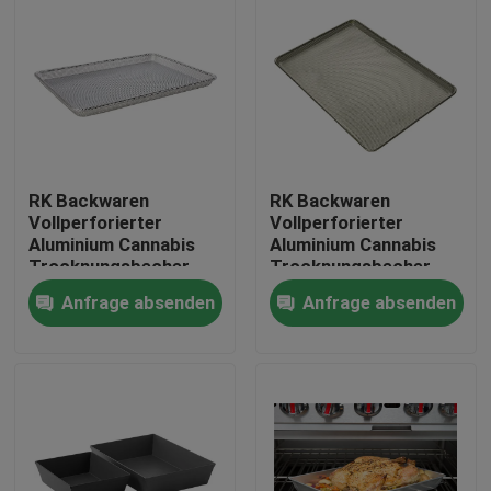
RK Backwaren
RK Backwaren
Vollperforierter
Vollperforierter
Aluminium Cannabis
Aluminium Cannabis
Trocknungsbecher
Trocknungsbecher
Marihuana
Marihuana
Anfrage absenden
Anfrage absenden
Trocknungsbecher
Trocknungsbecher
Unkraut
Unkraut
Haus
Trocknungsbecher
Trocknungsbecher
Produkte
Über uns