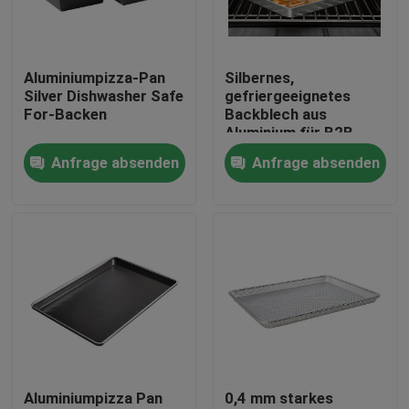
Fabrik-Ausflug
Aluminiumpizza-Pan
Silbernes,
Silver Dishwasher Safe
gefriergeeignetes
Qualitätskontrolle
For-Backen
Backblech aus
Aluminium für B2B-
Käufer
Anfrage absenden
Anfrage absenden
Treten Sie mit uns in Verbindung
Nachrichten
Fälle
Aluminiumbackblech
Aluminiumpizza Pan
0,4 mm starkes
Aluminium-Pizzapfanne