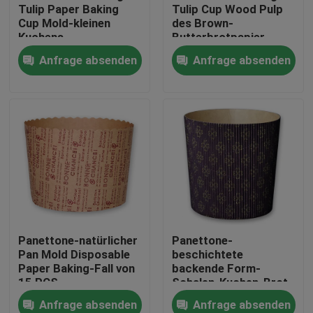
Tulip Paper Baking
Tulip Cup Wood Pulp
Cup Mold-kleinen
des Brown-
Kuchens
Butterbrotpapier-
Fabrik-Ausflug
backende Form-
Anfrage absenden
Anfrage absenden
kleinen Kuchens
Qualitätskontrolle
Treten Sie mit uns in Verbindung
Nachrichten
Fälle
Panettone-natürlicher
Panettone-
Pan Mold Disposable
beschichtete
Aluminiumbackblech
Paper Baking-Fall von
backende Form-
15 PCS
Schalen-Kuchen-Brot-
Papiermikrowelle
Anfrage absenden
Anfrage absenden
Aluminium-Pizzapfanne