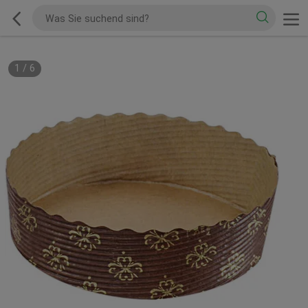
1
/
6