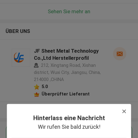
Sehen Sie mehr an
ÜBER UNS
JF Sheet Metal Technology
Co.,Ltd Herstellerprofil
212, Xingtang Road, Xishan
district, Wuxi City, Jiangsu, China,
214000 ,CHINA
5.0
Überprüfter Lieferant
Sehen Sie mehr an
Hinterlass eine Nachricht
Wir rufen Sie bald zurück!
Erhalten Sie den besten Preis für