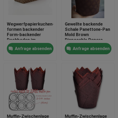
Wegwerfpapierkuchen-
Gewellte backende
formen backender
Schale Panettone-Pan
Form-backender
Mold Brown
Dachboden im
Disposable Papers
Stangen-Kuchen
beschichtet
Anfrage absenden
Anfrage absenden
rechteckiges
Haus
Produkte
Muffin-Zwischenlage
Muffin-Zwischenlage
Über uns