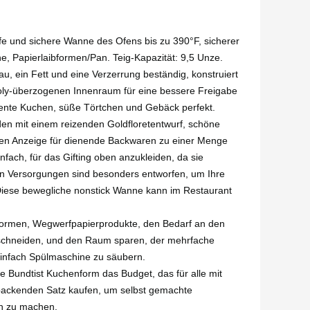
nd sichere Wanne des Ofens bis zu 390°F, sicherer
e, Papierlaibformen/Pan. Teig-Kapazität: 9,5 Unze.
 ein Fett und eine Verzerrung beständig, konstruiert
oly-überzogenen Innenraum für eine bessere Freigabe
ligente Kuchen, süße Törtchen und Gebäck perfekt.
mit einem reizenden Goldfloretentwurf, schöne
önen Anzeige für dienende Backwaren zu einer Menge
fach, für das Gifting oben anzukleiden, da sie
en Versorgungen sind besonders entworfen, um Ihre
 Diese bewegliche nonstick Wanne kann im Restaurant
rmen, Wegwerfpapierprodukte, den Bedarf an den
 schneiden, und den Raum sparen, der mehrfache
einfach Spülmaschine zu säubern.
Bundtist Kuchenform das Budget, das für alle mit
n backenden Satz kaufen, um selbst gemachte
ch zu machen.