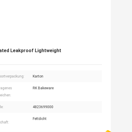
ated Leakproof Lightweight
ortverpackung:
Karton
ragenes
RK Bakeware
eichen:
e:
4823699000
Fettdicht
chaft: