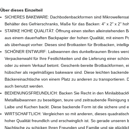
Über dieses Einzelteil
SICHERES BAKEWARE: Dachbodenbackformen sind Mikrowellensafe u
Behälter des Gefrierschranks, Maße für das Backen: 4" x 2" x 2" hoh
STARKE HOHE QUALITÄT: Öffnung einen steifen alleinstehenden Bau,
aus einem dauerhaften Backpapier der hohen Qualität, mit einem P
als überhaupt vorher. Dieses sind Brotkasten für Brotbacken, intel
SCHÖNER ENTWURF: Laibwannen des dunkelbraunen Brotes werden 
Verpackenwahl für Ihre Festlichkeiten und die Lieferung einer sch
oder zu einem Verkauf betont. Geschenk-bereite Brotbackformen, ein
hübscher als regelmäßiges bakeware sind. Diese leichten backend
Bäckereinachtische von einem Platz zu anderen zu transportieren.
auch benutzt werden.
BEDIENUNGSFREUNDLICH: Backen Sie Recht in den Minilaibbackfo
Metalllaibwannen zu beseitigen, teure und zeitraubende Reinigung
Laibe und Kuchen backt. Diese backende Form ist die sichere und 
WIRTSCHAFTLICH: Vergleichen so mit anderen, dieses quadratische 
hoher Qualität freundlich und erschwinglich ist. So gerade unsere
Nachtische zu schicken Ihren Freunden und Familie und sie glückli