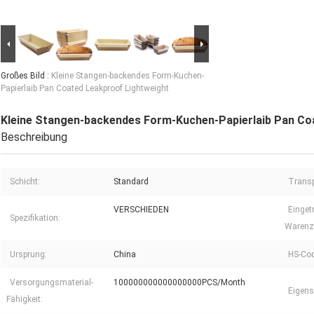
Großes Bild :
Kleine Stangen-backendes Form-Kuchen-
Papierlaib Pan Coated Leakproof Lightweight
Kleine Stangen-backendes Form-Kuchen-Papierlaib Pan Co
Beschreibung
Schicht:
Standard
Transp
VERSCHIEDEN
Einget
Spezifikation:
Warenz
Ursprung:
China
HS-Cod
Versorgungsmaterial-
100000000000000000PCS/Month
Eigens
Fähigkeit: