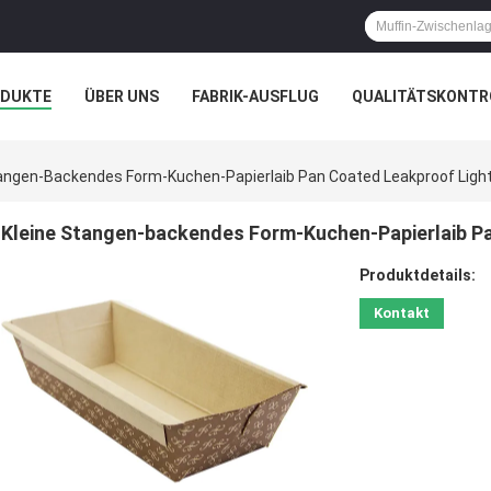
ODUKTE
ÜBER UNS
FABRIK-AUSFLUG
QUALITÄTSKONTR
N
FÄLLE
tangen-Backendes Form-Kuchen-Papierlaib Pan Coated Leakproof Ligh
Kleine Stangen-backendes Form-Kuchen-Papierlaib P
Produktdetails:
Kontakt